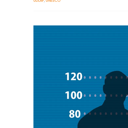
UDLAP
,
UNESCO