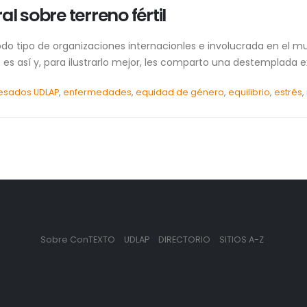
l sobre terreno fértil
do tipo de organizaciones internacionles e involucrada en el m
es así y, para ilustrarlo mejor, les comparto una destemplada e
esados UDLAP
,
enfermedades
,
equidad de género
,
equilibrio
,
estrés
,
Sobre ConTEXTO
UDLAP
DIRECTORIO
SITIOS A-Z