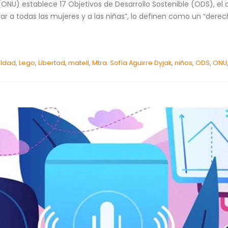
(ONU) establece 17 Objetivos de Desarrollo Sostenible (ODS), el 
rar a todas las mujeres y a las niñas”, lo definen como un “de
aldad
,
Lego
,
Libertad
,
matell
,
Mtra. Sofía Aguirre Dyjak
,
niños
,
ODS
,
ONU