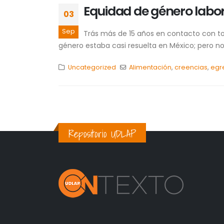
Equidad de género labora
03
Sep
Trás más de 15 años en contacto con to
género estaba casi resuelta en México; pero no 
Uncategorized
Alimentación
,
creencias
,
egr
Repositorio UDLAP