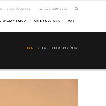
to
Contáctanos
(222) 229-2000
CIENCIA Y SALUD
ARTE Y CULTURA
MÁS
HOME
TAG -
EQUIDAD DE GÉNERO