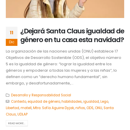
¿Dejará Santa Claus igualdad de
11
género en tu casa esta navidad?
Dic
La organización de las naciones unidas (ONU) establece 17
Objetivos de Desarrollo Sostenible (ODS), el objetivo número
5 es la igualdad de género: “lograr la igualdad entre los
géneros y empoderar a todas las mujeres y a las niñas”, lo
definen como un “derecho humano fundamental”, sin
embargo, y desafortunadamente,...
Desarrollo y Responsabilidad Social
Contexto
,
equidad de género
,
habilidades
,
igualdad
,
Lego
,
Libertad
,
matell
,
Mtra. Sofía Aguirre Dyjak
,
niños
,
ODS
,
ONU
,
Santa
Claus
,
UDLAP
READ MORE...