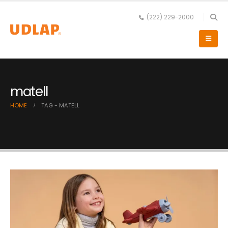
(222) 229-2000
matell
HOME
TAG -
MATELL