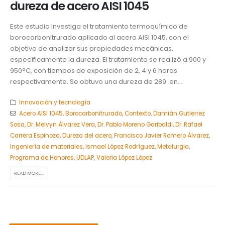
dureza de acero AISI 1045
Este estudio investiga el tratamiento termoquímico de
borocarbonitrurado aplicado al acero AISI 1045, con el
objetivo de analizar sus propiedades mecánicas,
específicamente la dureza. El tratamiento se realizó a 900 y
950°C, con tiempos de exposición de 2, 4 y 6 horas
respectivamente. Se obtuvo una dureza de 289 en...
Innovación y tecnología
Acero AISI 1045
,
Borocarbonitrurado
,
Contexto
,
Damián Gutierrez
Sosa
,
Dr. Melvyn Álvarez Vera
,
Dr. Pablo Moreno Garibaldi
,
Dr. Rafael
Carrera Espinoza
,
Dureza del acero
,
Francisco Javier Romero Álvarez
,
Ingeniería de materiales
,
Ismael López Rodríguez
,
Metalurgia
,
Programa de Honores
,
UDLAP
,
Valeria López López
READ MORE...