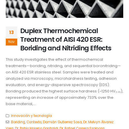
Duplex Thermochemical
13
Treatment of AISI 420 ESR:
Nov
Boriding and Nitriding Effects
This study investigates the effect of thermochemical
treatments—boriding, nitriding, and sequential boronitriding—
on AISI 420 ESR stainless steel. Samples were treated and
analyzed via microscopy, microhardness testing, adhesion
evaluation, and energy-dispersive spectroscopy (EDS).
Boriding produced the highest surface hardness (~1250 HV₀.₀₅),
representing an increase of approximately 733% over the
base material,...
Innovación y tecnología
Boriding
,
Contexto
,
Damián Gutierrez Sosa
,
Dr. Melvyn Álvarez
Vera
,
Dr. Pablo Moreno Garibaldi
,
Dr. Rafael Carrera Espinoza
,