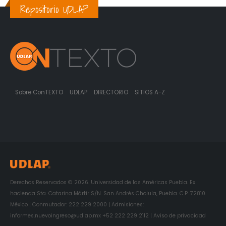
Repositorio UDLAP
Sobre ConTEXTO
UDLAP
DIRECTORIO
SITIOS A-Z
Derechos Reservados © 2026. Universidad de las Américas Puebla. Ex
hacienda Sta. Catarina Mártir S/N. San Andrés Cholula, Puebla. C.P. 72810.
México | Conmutador: 222 229 2000 | Admisiones:
informes.nuevoingreso@udlap.mx +52 222 229 2112 | Aviso de privacidad