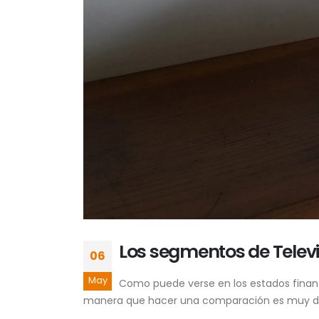
Los segmentos de Telev
06
May
Como puede verse en los estados financi
manera que hacer una comparación es muy difí