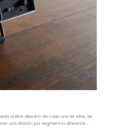
da al libre albedrío de cada una de ellas, de
r una división por segmentos diferente....