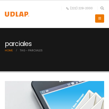
(222) 229-2000
parciales
HOME
TAG -
PARCIALES