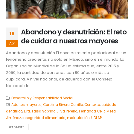
Abandono y desnutrición: El reto
16
de cuidar a nuestros mayores
Abr
Abandono y desnutrición El envejecimiento poblacional es un
fenómeno creciente, no solo en México, sino en el mundo. La
Organización Mundial de la Salud estima que, entre 2015 y
2050, la cantidad de personas con 80 años o más se
duplicará. A nivel nacional, de acuerdo con el Consejo
Nacional de...
Desarrollo y Responsabilidad Social
Adultos mayores
,
Carolina Rivera Carrillo
,
Contexto
,
cuidado
geriátrico
,
Dra. Taisa Sabrina Silva Pereira
,
Fernanda Celic Meza
Jiménez
,
inseguridad alimentaria
,
malnutrición
,
UDLAP
READ MORE...