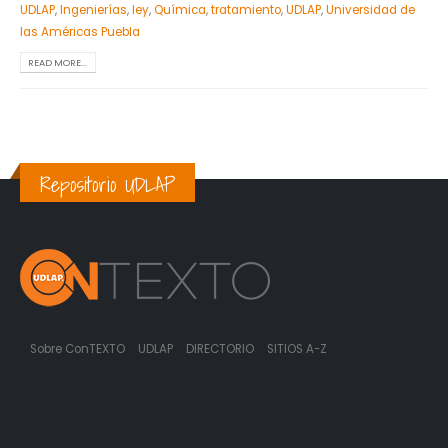
UDLAP
,
Ingenierías
,
ley
,
Química
,
tratamiento
,
UDLAP
,
Universidad de
las Américas Puebla
READ MORE...
Repositorio UDLAP
Sobre ConTEXTO
UDLAP
DIRECTORIO
SITIOS A-Z