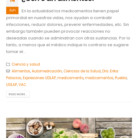
14
Jun
En la actualidad los medicamentos tienen papel
primordial en nuestras vidas, nos ayudan a combatir
infecciones, reducir dolores, prevenir enfermedades, etc. Sin
embargo también pueden provocar reacciones no
deseadas cuando se administran con otras sustancias. Por lo
tanto, a menos que el médico indique lo contrario se sugiere
tomar el...
Ciencia y salud
Alimentos
,
Automedicación
,
Ciencias de la Salud
,
Dra. Erika
Palacios
,
Expresiones UDLAP
,
medicamento
,
medicamentos
,
Puebla
,
UDLAP
,
VAC
READ MORE...