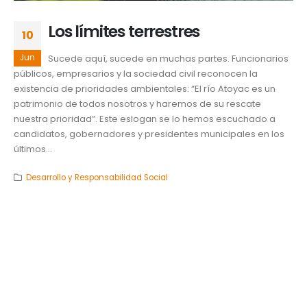
Los límites terrestres
10
Jun
Sucede aquí, sucede en muchas partes. Funcionarios
públicos, empresarios y la sociedad civil reconocen la
existencia de prioridades ambientales: “El río Atoyac es un
patrimonio de todos nosotros y haremos de su rescate
nuestra prioridad”. Este eslogan se lo hemos escuchado a
candidatos, gobernadores y presidentes municipales en los
últimos...
Desarrollo y Responsabilidad Social
Ciencias de la Salud
,
Expresiones UDLAP
READ MORE...
Repositorio UDLAP