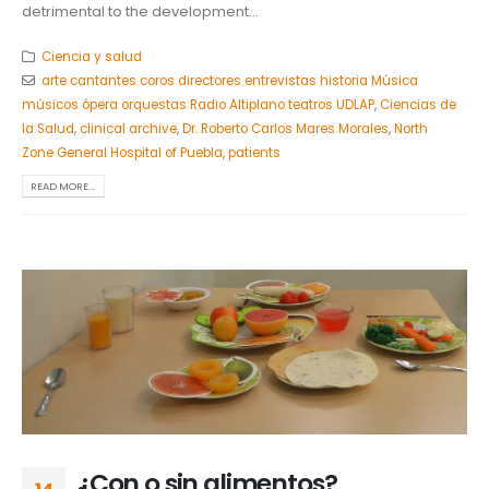
detrimental to the development...
Ciencia y salud
arte cantantes coros directores entrevistas historia Música
músicos ópera orquestas Radio Altiplano teatros UDLAP
,
Ciencias de
la Salud
,
clinical archive
,
Dr. Roberto Carlos Mares Morales
,
North
Zone General Hospital of Puebla
,
patients
READ MORE...
¿Con o sin alimentos?