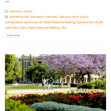
no...
Ciencia y salud
Alimentación
,
alimento
,
ciencias
,
Ciencias de la Salud
,
compuestos químicos
,
Dr. Pedro Wesche Ebeling
,
Expresiones UDLAP
,
nutrición
,
nutrir
,
Pedro Wesche Ebeling
,
VAC
READ MORE...