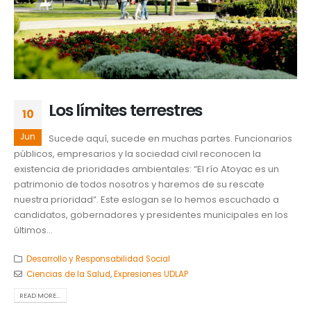
Los límites terrestres
10
Jun
Sucede aquí, sucede en muchas partes. Funcionarios
públicos, empresarios y la sociedad civil reconocen la
existencia de prioridades ambientales: “El río Atoyac es un
patrimonio de todos nosotros y haremos de su rescate
nuestra prioridad”. Este eslogan se lo hemos escuchado a
candidatos, gobernadores y presidentes municipales en los
últimos...
Desarrollo y Responsabilidad Social
Ciencias de la Salud
,
Expresiones UDLAP
READ MORE...