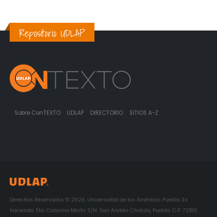
Repositorio UDLAP
Sobre ConTEXTO
UDLAP
DIRECTORIO
SITIOS A-Z
Derechos Reservados © 2026. Universidad de las Américas Puebla. Ex
hacienda Sta. Catarina Mártir S/N. San Andrés Cholula, Puebla. C.P. 72810.