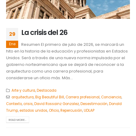
La crisis del 26
29
Ene
Resumen El primero de julio de 2026, se marcará un
hito en la historia de la educación y profesionistas en Estados
Unidos. Será a través de una nueva norma impulsada por el
gobierno norteamericano que se dejará de reconocer a la
arquitectura como una carrera profesional, para
considerarse un oficio más. Más...
Arte y cultura
,
Destacada
arquitectura
,
Big Beautiful Bill
,
Carrera profesional
,
Conciencia
,
Contexto
,
crisis
,
David Rossainz Gonzalez
,
Desestimación
,
Donald
Trump
,
estados unidos
,
Oficio
,
Repercusión
,
UDLAP
READ MORE...