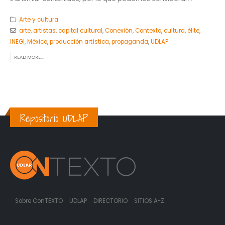
Arte y cultura
arte
,
artistas
,
capital cultural
,
Conexión
,
Contexto
,
cultura
,
élite
,
INEGI
,
México
,
producción artística
,
propaganda
,
UDLAP
READ MORE...
Repositorio UDLAP
Sobre ConTEXTO
UDLAP
DIRECTORIO
SITIOS A-Z