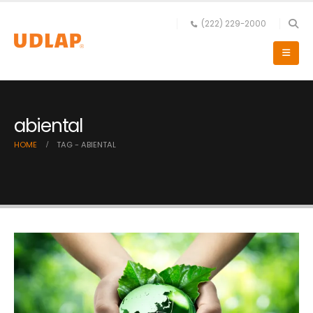
(222) 229-2000
abiental
HOME
TAG -
ABIENTAL