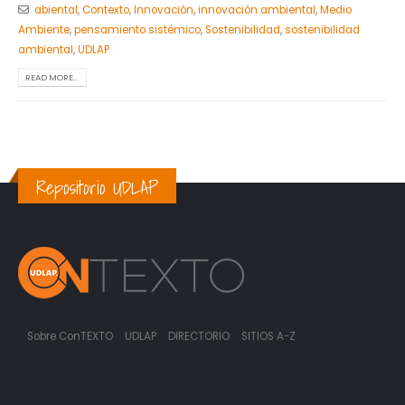
abiental
,
Contexto
,
Innovación
,
innovación ambiental
,
Medio
Ambiente
,
pensamiento sistémico
,
Sostenibilidad
,
sostenibilidad
ambiental
,
UDLAP
READ MORE...
Repositorio UDLAP
Sobre ConTEXTO
UDLAP
DIRECTORIO
SITIOS A-Z