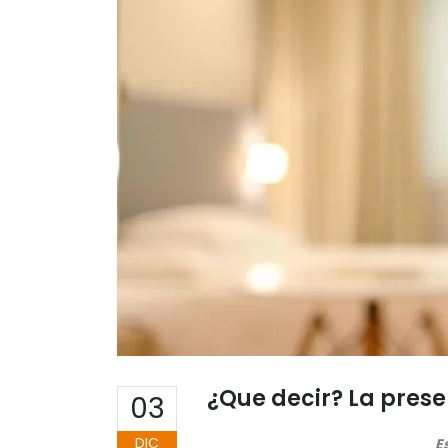
¿Que decir? La prese
03
DIC
E