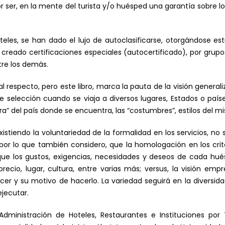
 ser, en la mente del turista y/o huésped una garantía sobre lo
teles, se han dado el lujo de autoclasificarse, otorgándose est
 creado certificaciones especiales (autocertificado), por grupo
tre los demás.
l respecto, pero este libro, marca la pauta de la visión generali
e selección cuando se viaja a diversos lugares, Estados o país
ra” del país donde se encuentra, las “costumbres”, estilos del 
istiendo la voluntariedad de la formalidad en los servicios, no 
or lo que también considero, que la homologación en los criter
z que los gustos, exigencias, necesidades y deseos de cada hu
recio, lugar, cultura, entre varias más; versus, la visión empr
er y su motivo de hacerlo. La variedad seguirá en la diversid
jecutar.
ministración de Hoteles, Restaurantes e Instituciones por 