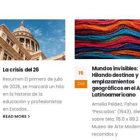
Mundos invisibles:
Contracartografí
24
Hilando destinos y
cholulteca de dos
emplazamientos
conflictos
Mar
geográficos en el Arte
socioambientales
Latinoamericano
La contracartografía 
Amelia Peláez, Fishes
dos conflictos
“Pescados” (1943), óleo
socioambientales en
sobre tela, 115.6 x 89.2 cm,
Cholula es un proyec
Museo de Arte Moderno Los
artístico compuesto 
recorridos y
imágenes, conversaci