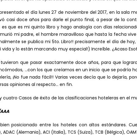
ue presentado el día lunes 27 de noviembre del 2017, en la sala
llevó casi doce años para darle el punto final, a pesar de la co
a es que es mi quinto libro y hago analogía con días relacionad
murió mi padre, el hombre maravilloso que hasta la fecha vive
finalmente se publica mi 5to. Libro!! precisamente el día de ho
i vida y lo están marcando muy especial!) Increíble. ¿Acaso Eso
ero tuvieron que pasar exactamente doce años, para que lograr
incómodos, …con los que creíamos en un inicio que se podría ho
lería, ¡No fue nada fácil!! Varias veces decía que lo dejaría, 
sas opiniones al respecto… en fin.
 cuatro Casos de éxito de las clasificaciones hoteleras en el m
/AAA
bien posicionado entre los hoteles con altos estándares. Cuen
, ADAC (Alemania), ACI (Italia), TCS (Suiza), TCB (Bélgica), ÖA