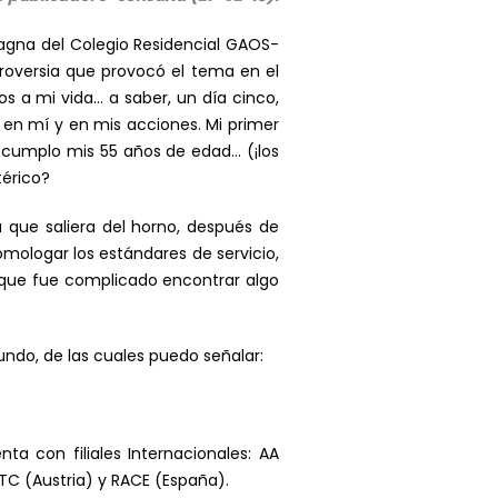
 magna del Colegio Residencial GAOS-
ntroversia que provocó el tema en el
os a mi vida… a saber, un día cinco,
 en mí y en mis acciones. Mi primer
y, cumplo mis 55 años de edad… (¡los
térico?
a que saliera del horno, después de
mologar los estándares de servicio,
porque fue complicado encontrar algo
undo, de las cuales puedo señalar:
ta con filiales Internacionales: AA
MTC (Austria) y RACE (España).