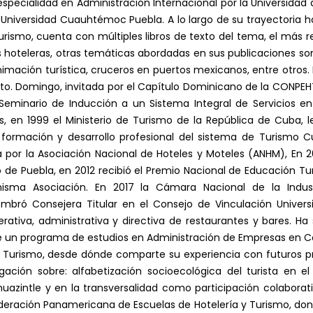
pecialidad en Administración Internacional por la Universidad 
a Universidad Cuauhtémoc Puebla. A lo largo de su trayectoria
urismo, cuenta con múltiples libros de texto del tema, el más rec
es hoteleras, otras temáticas abordadas en sus publicaciones so
animación turística, cruceros en puertos mexicanos, entre otros
to. Domingo, invitada por el Capítulo Dominicano de la CONPEHT
 Seminario de Inducción a un Sistema Integral de Servicios en
es, en 1999 el Ministerio de Turismo de la República de Cuba,
formación y desarrollo profesional del sistema de Turismo C
por la Asociación Nacional de Hoteles y Moteles (ANHM), En 20
 de Puebla, en 2012 recibió el Premio Nacional de Educación Tur
misma Asociación. En 2017 la Cámara Nacional de la Indus
bró Consejera Titular en el Consejo de Vinculación Univers
rativa, administrativa y directiva de restaurantes y bares. Ha 
e un programa de estudios en Administración de Empresas en Co
urismo, desde dónde comparte su experiencia con futuros pro
gación sobre: alfabetización socioecológica del turista en el
uazintle y en la transversalidad como participación colaborativ
ración Panamericana de Escuelas de Hotelería y Turismo, dond