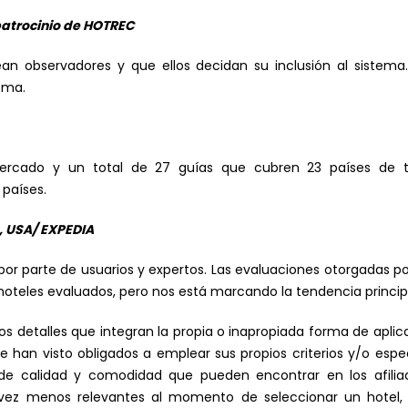
patrocinio de HOTREC
ean observadores y que ellos decidan su inclusión al sistem
ema.
cado y un total de 27 guías que cubren 23 países de tre
 países.
, USA/ EXPEDIA
 por parte de usuarios y expertos. Las evaluaciones otorgadas p
s hoteles evaluados, pero nos está marcando la tendencia princip
s detalles que integran la propia o inapropiada forma de aplica
e han visto obligados a emplear sus propios criterios y/o espe
 de calidad y comodidad que pueden encontrar en los afiliad
a vez menos relevantes al momento de seleccionar un hotel, 