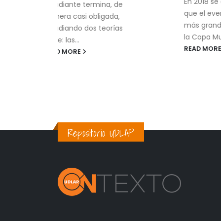
En 2018 se dio a conocer
ina, de
que el evento deportivo
igada,
más grande hasta la fecha,
teorías
la Copa Mundial de Fútbol...
READ MORE
Repositorio UDLAP