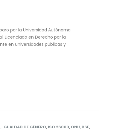
paro por la Universidad Autónoma
al. Licenciado en Derecho por la
ente en universidades públicas y
S
,
IGUALDAD DE GÉNERO
,
ISO 26000
,
ONU
,
RSE
,