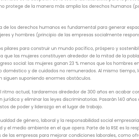
l, no protege de la manera más amplia los derechos humanos (po
ura de los derechos humanos es fundamental para generar espacio
jeres y hombres (principio de las empresas socialmente respons
s pilares para construir un mundo pacífico, próspero y sostenibl
ela que las mujeres constituyen alrededor de la mitad de la pobl
ogreso social: las mujeres ganan 23 % menos que los hombres en
ajo doméstico y de cuidados no remunerados. Al mismo tiempo, la
ión siguen suponiendo enormes obstáculos.
l ritmo actual, tardaremos alrededor de 300 años en acabar con 
 jurídica y eliminar las leyes discriminatorias. Pasarán 140 año
os de poder y liderazgo en el lugar de trabajo.
ualdad de género, laboral y la responsabilidad social empresarial
ad y el medio ambiente en el que opera. Parte de la RSE es la resp
 de las empresas para mejorar condiciones laborales, como of