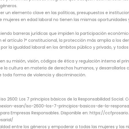
 géneros.
r un elemento clave en las políticas, presupuestos e institucio
de mujeres en edad laboral no tienen las mismas oportunidades
iendo barreras jurídicas que impiden la participación económic
el artículo 1° constitucional, la protección más amplia a los de
por la igualdad laboral en los ámbitos público y privado, y todo
su misión, visión, códigos de ética y regulación interna el prin
o de la cultura en materia de derechos humanos, y desarrollarlos
toda forma de violencia y discriminación.
). iso 2600: Los 7 principios básicos de la Responsabilidad Social. 
exion-esan/iso-2600-los-7-principios-basicos-de-la-responsab
ía para Empresas Responsables. Disponible en: https://ccfprosari
sarial/
igualdad entre los géneros y empoderar a todas las mujeres y las n