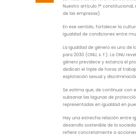
Nuestro artículo 1° constituciona
de las empresas).
En ese sentido, fortalecer la cult
igualdad de condiciones entre mu
La igualdad de género es uno de lo
para 2030 (ONU, s. f.). La ONU rev
género prevalece y estanca el pr
dedican el triple de horas al trab
explotación sexual y discriminac
Se estima que, de continuar con e
subsanar las lagunas de protección
representadas en igualdad en puest
Hay una estrecha relación entre ig
desarrollo sostenible de la socied
refiere concretamente a acciones