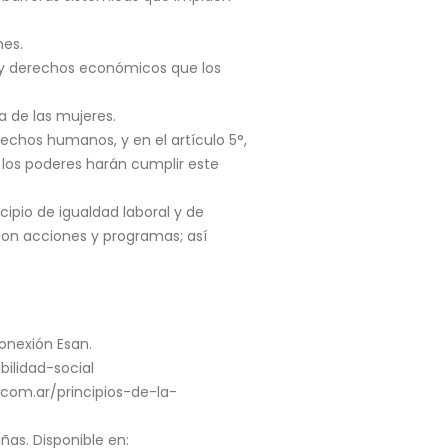
nes.
 y derechos económicos que los
a de las mujeres.
rechos humanos, y en el artículo 5°,
s los poderes harán cumplir este
cipio de igualdad laboral y de
 con acciones y programas; así
Conexión Esan.
ilidad-social
o.com.ar/principios-de-la-
iñas. Disponible en: