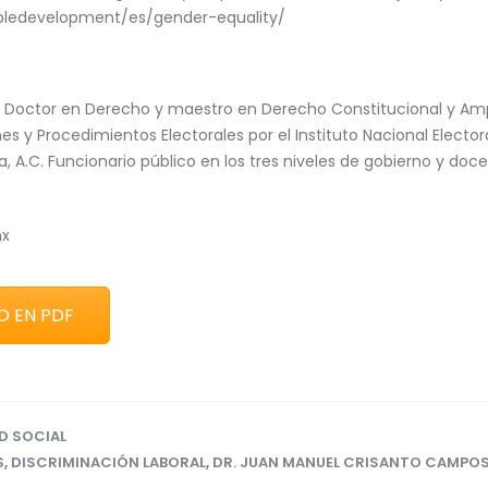
abledevelopment/es/gender-equality/
 Doctor en Derecho y maestro en Derecho Constitucional y Am
nes y Procedimientos Electorales por el Instituto Nacional Elector
, A.C. Funcionario público en los tres niveles de gobierno y doc
mx
O EN PDF
D SOCIAL
S
,
DISCRIMINACIÓN LABORAL
,
DR. JUAN MANUEL CRISANTO CAMPO