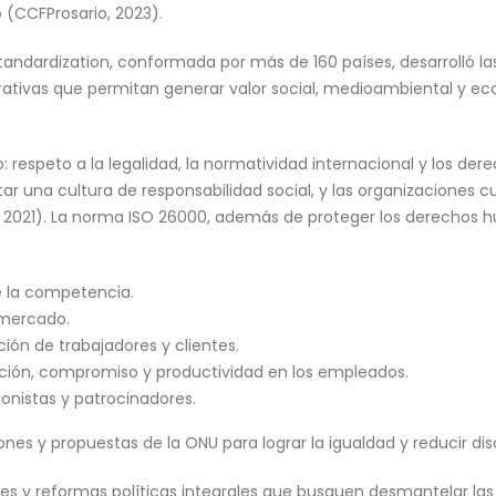
o (CCFProsario, 2023).
 Standardization, conformada por más de 160 países, desarrolló
rativas que permitan generar valor social, medioambiental y e
o: respeto a la legalidad, la normatividad internacional y los 
tar una cultura de responsabilidad social, y las organizacione
, 2021). La norma ISO 26000, además de proteger los derechos 
e la competencia.
 mercado.
ión de trabajadores y clientes.
ón, compromiso y productividad en los empleados.
ionistas y patrocinadores.
es y propuestas de la ONU para lograr la igualdad y reducir disc
ones y reformas políticas integrales que busquen desmantelar la