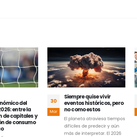
Siempre quise vivir
Comunicación
30
eventos históricos, pero
gubernamental y l
no como estos
ilusión del mensaje
Mar
uniforme
El planeta atraviesa tiempos
La comunicación
difíciles de predecir y aún
gubernamental enfre
más de interpretar. El 2026