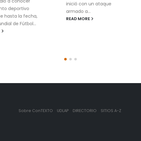
diversos retos, pero u
inició con un ataque
los problemas más
armado a...
recurrentes aparece
READ MORE
cuando los mensajes
institucionales se dise
READ MORE
Sobre ConTEXTO
UDLAP
DIRECTORIO
SITIOS A-Z