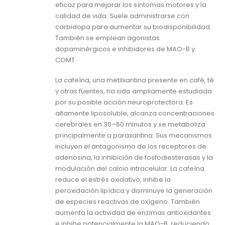
eficaz para mejorar los síntomas motores y la
calidad de vida. Suele administrarse con
carbidopa para aumentar su biodisponibilidad.
También se emplean agonistas
dopaminérgicos e inhibidores de MAO-B y
COMT.
La cafeína, una metilxantina presente en café, té
y otras fuentes, ha sido ampliamente estudiada
por su posible acción neuroprotectora. Es
altamente liposoluble, alcanza concentraciones
cerebrales en 30–60 minutos y se metaboliza
principalmente a paraxantina. Sus mecanismos
incluyen el antagonismo de los receptores de
adenosina, la inhibición de fosfodiesterasas y la
modulación del calcio intracelular. La cafeína
reduce el estrés oxidativo, inhibe la
peroxidación lipídica y disminuye la generación
de especies reactivas de oxígeno. También
aumenta la actividad de enzimas antioxidantes
e inhibe potencialmente la MAO-B, reduciendo