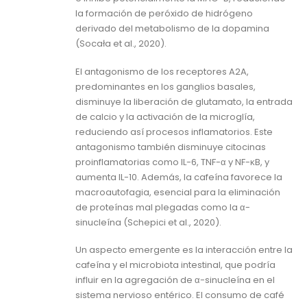
la formación de peróxido de hidrógeno
derivado del metabolismo de la dopamina
(Socała et al., 2020).
El antagonismo de los receptores A2A,
predominantes en los ganglios basales,
disminuye la liberación de glutamato, la entrada
de calcio y la activación de la microglía,
reduciendo así procesos inflamatorios. Este
antagonismo también disminuye citocinas
proinflamatorias como IL-6, TNF-α y NF-κB, y
aumenta IL-10. Además, la cafeína favorece la
macroautofagia, esencial para la eliminación
de proteínas mal plegadas como la α-
sinucleína (Schepici et al., 2020).
Un aspecto emergente es la interacción entre la
cafeína y el microbiota intestinal, que podría
influir en la agregación de α-sinucleína en el
sistema nervioso entérico. El consumo de café