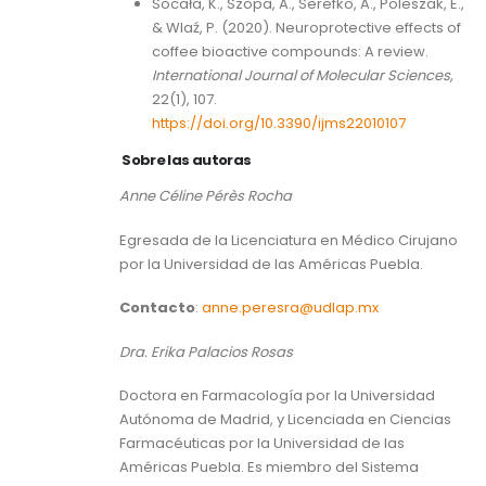
Socała, K., Szopa, A., Serefko, A., Poleszak, E.,
& Wlaź, P. (2020). Neuroprotective effects of
coffee bioactive compounds: A review.
International Journal of Molecular Sciences
,
22(1), 107.
https://doi.org/10.3390/ijms22010107
Sobre las autoras
Anne
Céline
Pérès
Rocha
Egresada de la Licenciatura en Médico Cirujano
por la Universidad de las Américas Puebla.
Contacto
:
anne.peresra@udlap.mx
Dra. Erika Palacios Rosas
Doctora en Farmacología por la Universidad
Autónoma de Madrid, y Licenciada en Ciencias
Farmacéuticas por la Universidad de las
Américas Puebla. Es miembro del Sistema