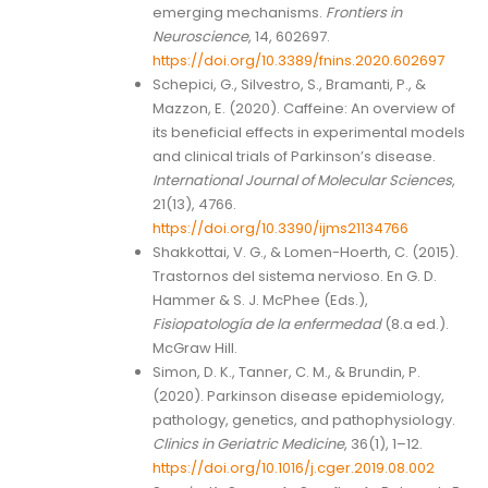
emerging mechanisms.
Frontiers in
Neuroscience
, 14, 602697.
https://doi.org/10.3389/fnins.2020.602697
Schepici, G., Silvestro, S., Bramanti, P., &
Mazzon, E. (2020). Caffeine: An overview of
its beneficial effects in experimental models
and clinical trials of Parkinson’s disease.
International Journal of Molecular Sciences
,
21(13), 4766.
https://doi.org/10.3390/ijms21134766
Shakkottai, V. G., & Lomen-Hoerth, C. (2015).
Trastornos del sistema nervioso. En G. D.
Hammer & S. J. McPhee (Eds.),
Fisiopatología de la enfermedad
(8.a ed.).
McGraw Hill.
Simon, D. K., Tanner, C. M., & Brundin, P.
(2020). Parkinson disease epidemiology,
pathology, genetics, and pathophysiology.
Clinics in Geriatric Medicine
, 36(1), 1–12.
https://doi.org/10.1016/j.cger.2019.08.002