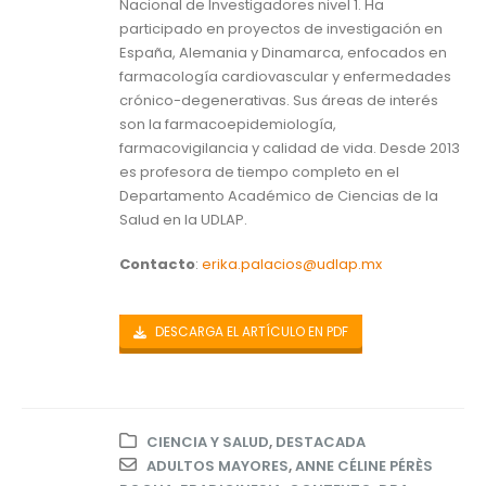
Nacional de Investigadores nivel 1. Ha
participado en proyectos de investigación en
España, Alemania y Dinamarca, enfocados en
farmacología cardiovascular y enfermedades
crónico-degenerativas. Sus áreas de interés
son la farmacoepidemiología,
farmacovigilancia y calidad de vida. Desde 2013
es profesora de tiempo completo en el
Departamento Académico de Ciencias de la
Salud en la UDLAP.
Contacto
:
erika.palacios@udlap.mx
DESCARGA EL ARTÍCULO EN PDF
CIENCIA Y SALUD
,
DESTACADA
ADULTOS MAYORES
,
ANNE CÉLINE PÉRÈS