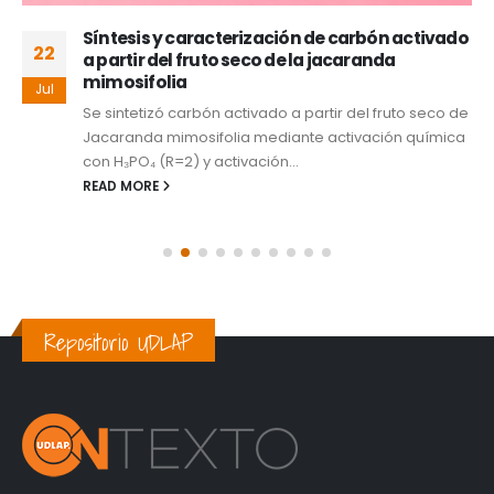
Síntesis y caracterización de carbón activado
22
a partir del fruto seco de la jacaranda
mimosifolia
Jul
Se sintetizó carbón activado a partir del fruto seco de
Jacaranda mimosifolia mediante activación química
con H₃PO₄ (R=2) y activación...
READ MORE
Repositorio UDLAP