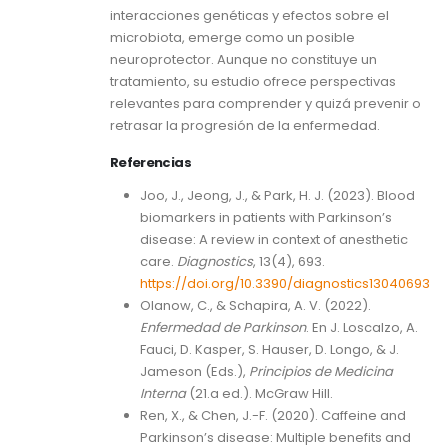
interacciones genéticas y efectos sobre el
microbiota, emerge como un posible
neuroprotector. Aunque no constituye un
tratamiento, su estudio ofrece perspectivas
relevantes para comprender y quizá prevenir o
retrasar la progresión de la enfermedad.
Referencias
Joo, J., Jeong, J., & Park, H. J. (2023). Blood
biomarkers in patients with Parkinson’s
disease: A review in context of anesthetic
care.
Diagnostics
, 13(4), 693.
https://doi.org/10.3390/diagnostics13040693
Olanow, C., & Schapira, A. V. (2022).
Enfermedad de Parkinson
. En J. Loscalzo, A.
Fauci, D. Kasper, S. Hauser, D. Longo, & J.
Jameson (Eds.),
Principios de Medicina
Interna
(21.a ed.). McGraw Hill.
Ren, X., & Chen, J.-F. (2020). Caffeine and
Parkinson’s disease: Multiple benefits and