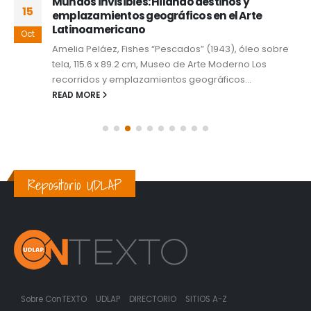
Mundos invisibles: Hilando destinos y
15
emplazamientos geográficos en el Arte
Latinoamericano
Oct
Amelia Peláez, Fishes “Pescados” (1943), óleo sobre
tela, 115.6 x 89.2 cm, Museo de Arte Moderno Los
recorridos y emplazamientos geográficos...
READ MORE
Repositorio UDLAP
Sobre ConTEXTO
UDLAP
DIRECTORIO
SITIOS A-Z