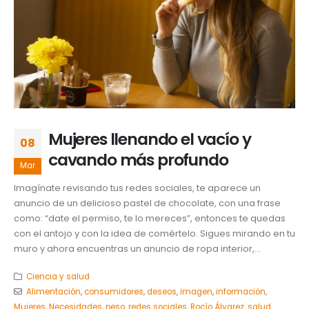
Mujeres llenando el vacío y
08
cavando más profundo
Mar
Imagínate revisando tus redes sociales, te aparece un
anuncio de un delicioso pastel de chocolate, con una frase
como: “date el permiso, te lo mereces”, entonces te quedas
con el antojo y con la idea de comértelo. Sigues mirando en tu
muro y ahora encuentras un anuncio de ropa interior,...
Ciencia y salud
Alimentación
,
consumidores
,
deseos
,
imagen
,
información
,
Mujeres
,
Necesidades
,
peso
,
redes sociales
,
Rocío Álvarez
,
salud