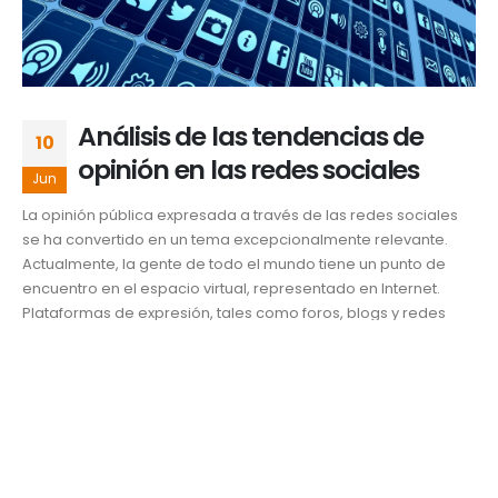
Análisis de las tendencias de
10
opinión en las redes sociales
Jun
La opinión pública expresada a través de las redes sociales
se ha convertido en un tema excepcionalmente relevante.
Actualmente, la gente de todo el mundo tiene un punto de
encuentro en el espacio virtual, representado en Internet.
Plataformas de expresión, tales como foros, blogs y redes
sociales (Twitter, Facebook y...
Innovación y tecnología
Dra. Ofelia Cervantes
,
Expresiones UDLAP
,
información
,
masiva
,
opinión pública
,
redes sociales
,
sector público
READ MORE...