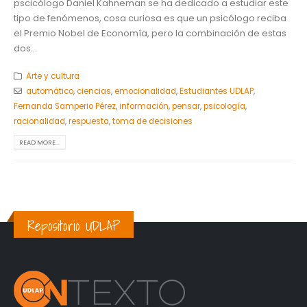
pscicólogo Daniel Kahneman se ha dedicado a estudiar este
tipo de fenómenos, cosa curiosa es que un psicólogo reciba
el Premio Nobel de Economía, pero la combinación de estas
dos...
Arte y cultura
automático
,
ciencias
,
emocionalidad
,
Estudiantes UDLAP
,
Fernanda Samperio Pérez
,
información
,
pensar
,
psicología
,
racionalidad
,
respuesta
,
toma de decisiones
READ MORE...
Repositorio UDLAP