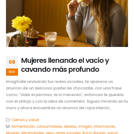
Mujeres llenando el vacío y
08
cavando más profundo
Mar
Imagínate revisando tus redes sociales, te aparece un
anuncio de un delicioso pastel de chocolate, con una frase
como: “date el permiso, te lo mereces”, entonces te quedas
con el antojo y con la idea de comértelo. Sigues mirando en tu
muro y ahora encuentras un anuncio de ropa interior,...
Ciencia y salud
Alimentación
,
consumidores
,
deseos
,
imagen
,
información
,
Mujeres
,
Necesidades
,
peso
,
redes sociales
,
Rocío Álvarez
,
salud