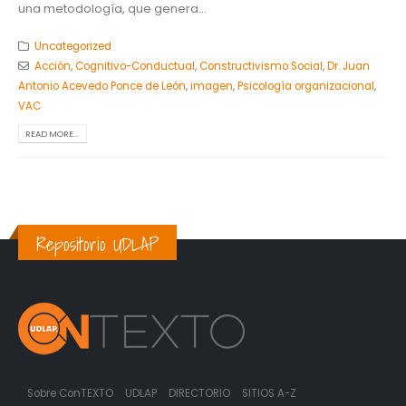
una metodología, que genera...
Uncategorized
Acción
,
Cognitivo-Conductual
,
Constructivismo Social
,
Dr. Juan
Antonio Acevedo Ponce de León
,
imagen
,
Psicología organizacional
,
VAC
READ MORE...
Repositorio UDLAP
Sobre ConTEXTO
UDLAP
DIRECTORIO
SITIOS A-Z