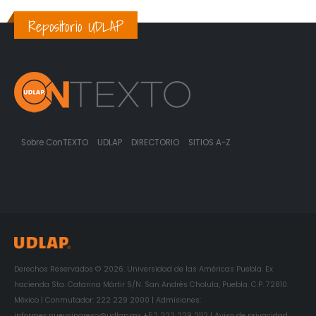
Repositorio UDLAP
Sobre ConTEXTO
UDLAP
DIRECTORIO
SITIOS A-Z
Derechos Reservados © 2026. Universidad de las Américas Puebla. Ex
hacienda Sta. Catarina Mártir S/N. San Andrés Cholula, Puebla. C.P. 72810.
México | Conmutador: 222 229 2000 | Admisiones:
informes.nuevoingreso@udlap.mx +52 222 229 2112 | Aviso de privacidad