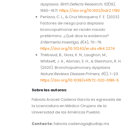
dysplasia.
Birth Defects Research, 112
(19),
1660–1671.
https://doi.org/10.1002/bdr2.1780
Perlaza, C. L., & Cruz Mosquera, F. E. (2023).
Factores de riesgo para displasia
broncopulmonar en recién nacido
pretérmino: ¿Qué dice la evidencia?
Enfermería Investiga, 8
(4), 70–76.
https://doi.org/10.31243/ei.uta.v8i4.2274
Thébaud, B., Goss, K. N., Laughon, M.,
Whitsett, J. A., Abman, S. H., & Steinhorn, R. H.
(2020). Bronchopulmonary dysplasia.
Nature Reviews Disease Primers, 6
(1), 1–23.
https://doi.org/10.1038/s41572-020-0186-5
Sobre las autoras:
Fabiola Araceli Cadena García es egresada de
la Licenciatura en Médico Cirujano de la
Universidad de las Américas Puebla.
Contacto:
fabiola.cadenaga@udlap.mx