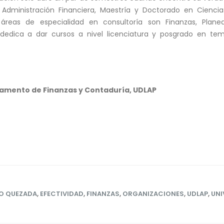
Administración Financiera, Maestría y Doctorado en Ciencia
 áreas de especialidad en consultoría son Finanzas, Plane
dedica a dar cursos a nivel licenciatura y posgrado en tem
amento de Finanzas y Contaduría, UDLAP
NO QUEZADA
,
EFECTIVIDAD
,
FINANZAS
,
ORGANIZACIONES
,
UDLAP
,
UNI