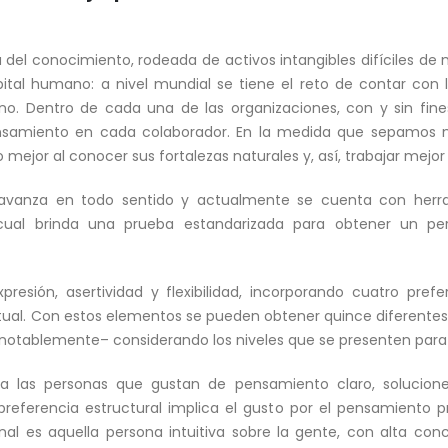
l conocimiento, rodeada de activos intangibles difíciles de med
ital humano: a nivel mundial se tiene el reto de contar con
. Dentro de cada una de las organizaciones, con y sin fines
nsamiento en cada colaborador. En la medida que sepamos 
ejor al conocer sus fortalezas naturales y, así, trabajar mejo
 avanza en todo sentido y actualmente se cuenta con herr
a cual brinda una prueba estandarizada para obtener un pe
resión, asertividad y flexibilidad, incorporando cuatro prefe
ptual. Con estos elementos se pueden obtener quince diferente
notablemente– considerando los niveles que se presenten par
e a las personas que gustan de pensamiento claro, solucio
 preferencia estructural implica el gusto por el pensamiento 
onal es aquella persona intuitiva sobre la gente, con alta con