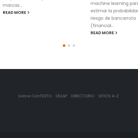
machine learning par
marcas...
estimar la probabilida
READ MORE
riesgo de bancarrota
(financial...
READ MORE
Sobre ConTEXTO
UDLAP
DIRECTORIO
SITIOS A-Z