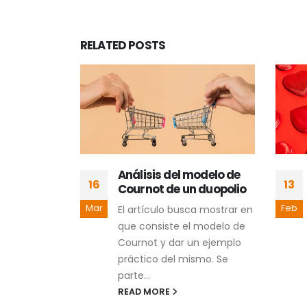
RELATED
POSTS
nua
Análisis del modelo de
16
13
tegrar IA
Cournot de un duopolio
 Perder el
Mar
Feb
El artículo busca mostrar en
del
que consiste el modelo de
Cournot y dar un ejemplo
tificial
práctico del mismo. Se
ntrado a las
parte...
 como una
READ MORE
ocidad.