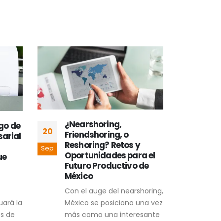
¿Nearshoring,
¿Qu
sgo de
20
13
Friendshoring, o
nea
arial
Reshoring? Retos y
Sep
Sep
Desp
Oportunidades para el
ue
econ
Futuro Productivo de
pand
México
reac
Con el auge del nearshoring,
mund
México se posiciona una vez
uará la
fuert
más como una interesante
s de
REA