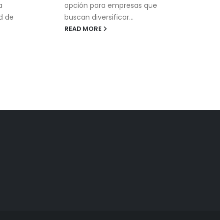
opción para empresas que
a
buscan diversificar...
d de
READ MORE