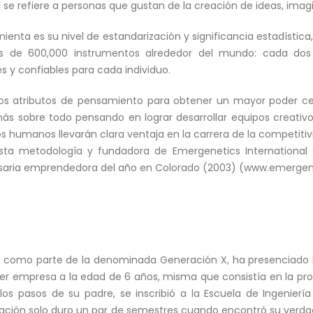
e refiere a personas que gustan de la creación de ideas, imagin
ienta es su nivel de estandarización y significancia estadística
s de 600,000 instrumentos alrededor del mundo: cada dos 
 y confiables para cada individuo.
er los atributos de pensamiento para obtener un mayor poder
ás sobre todo pensando en lograr desarrollar equipos creativo
 humanos llevarán clara ventaja en la carrera de la competitiv
sta metodología y fundadora de Emergenetics International e
saria emprendedora del año en Colorado (2003) (www.emerge
do como parte de la denominada Generación X, ha presenciado l
r empresa a la edad de 6 años, misma que consistía en la prod
los pasos de su padre, se inscribió a la Escuela de Ingenierí
rmación solo duro un par de semestres cuando encontró su verda