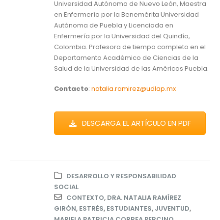
Universidad Autónoma de Nuevo León, Maestra
en Enfermería por la Benemérita Universidad
Autónoma de Puebla y Licenciada en
Enfermería por la Universidad del Quindío,
Colombia. Profesora de tiempo completo en el
Departamento Académico de Ciencias de la
Salud de la Universidad de las Américas Puebla.
Contacto
:
natalia.ramirez@udlap.mx
DESCARGA EL ARTÍCULO EN PDF
DESARROLLO Y RESPONSABILIDAD
SOCIAL
CONTEXTO
,
DRA. NATALIA RAMÍREZ
GIRÓN
,
ESTRÉS
,
ESTUDIANTES
,
JUVENTUD
,
MARIELA PATRICIA CORREA PERCINO
,