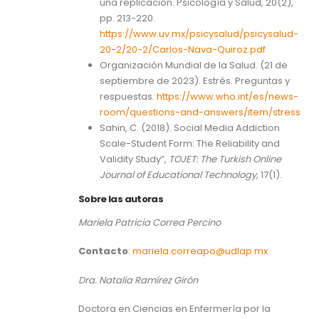
una replicación. Psicología y Salud, 20(2),
pp. 213-220.
https://www.uv.mx/psicysalud/psicysalud-
20-2/20-2/Carlos-Nava-Quiroz.pdf
Organización Mundial de la Salud. (21 de
septiembre de 2023). Estrés. Preguntas y
respuestas.
https://www.who.int/es/news-
room/questions-and-answers/item/stress
Sahin, C. (2018). Social Media Addiction
Scale-Student Form: The Reliability and
Validity Study”,
TOJET: The Turkish Online
Journal of Educational Technology,
17(1).
Sobre las autoras
Mariela Patricia Correa Percino
Contacto
:
mariela.correapo@udlap.mx
Dra. Natalia Ramírez Girón
Doctora en Ciencias en Enfermería por la