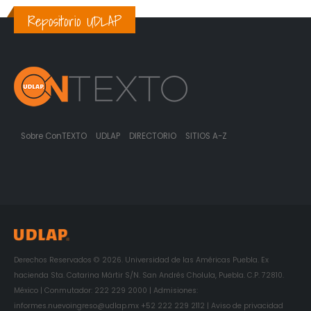
Repositorio UDLAP
Sobre ConTEXTO
UDLAP
DIRECTORIO
SITIOS A-Z
Derechos Reservados © 2026. Universidad de las Américas Puebla. Ex
hacienda Sta. Catarina Mártir S/N. San Andrés Cholula, Puebla. C.P. 72810.
México | Conmutador: 222 229 2000 | Admisiones:
informes.nuevoingreso@udlap.mx +52 222 229 2112 | Aviso de privacidad