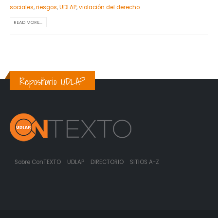
sociales
,
riesgos
,
UDLAP
,
violación del derecho
READ MORE...
Repositorio UDLAP
Sobre ConTEXTO
UDLAP
DIRECTORIO
SITIOS A-Z