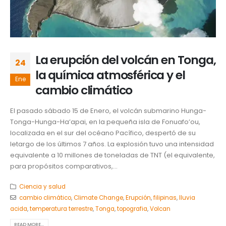
La erupción del volcán en Tonga,
24
la química atmosférica y el
Ene
cambio climático
El pasado sábado 15 de Enero, el volcán submarino Hunga-
Tonga-Hunga-Ha’apai, en la pequeña isla de Fonuafo’ou,
localizada en el sur del océano Pacífico, despertó de su
letargo de los últimos 7 años. La explosión tuvo una intensidad
equivalente a 10 millones de toneladas de TNT (el equivalente,
para propósitos comparativos,...
Ciencia y salud
cambio climático
,
Climate Change
,
Erupción
,
filipinas
,
lluvia
acida
,
temperatura terrestre
,
Tonga
,
topografia
,
Volcan
READ MORE...