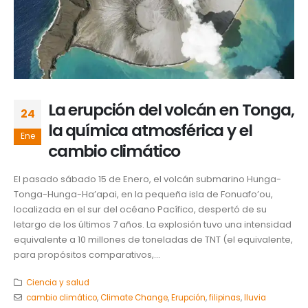
La erupción del volcán en Tonga,
24
la química atmosférica y el
Ene
cambio climático
El pasado sábado 15 de Enero, el volcán submarino Hunga-
Tonga-Hunga-Ha’apai, en la pequeña isla de Fonuafo’ou,
localizada en el sur del océano Pacífico, despertó de su
letargo de los últimos 7 años. La explosión tuvo una intensidad
equivalente a 10 millones de toneladas de TNT (el equivalente,
para propósitos comparativos,...
Ciencia y salud
cambio climático
,
Climate Change
,
Erupción
,
filipinas
,
lluvia