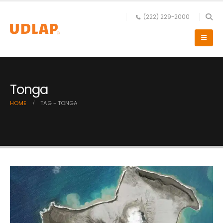
(222) 229-2000
Tonga
HOME
TAG -
TONGA