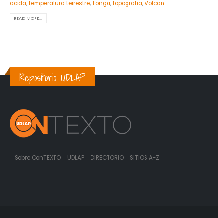
acida
,
temperatura terrestre
,
Tonga
,
topografia
,
Volcan
READ MORE...
Repositorio UDLAP
Sobre ConTEXTO
UDLAP
DIRECTORIO
SITIOS A-Z