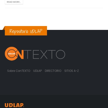
READ MORE...
Repositorio UDLAP
Sobre ConTEXTO
UDLAP
DIRECTORIO
SITIOS A-Z