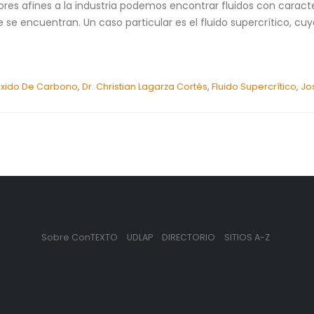
tores afines a la industria podemos encontrar fluidos con caracte
 se encuentran. Un caso particular es el fluido supercrítico, cu
óxido De Carbono
,
Dr. Christian Lagarza Cortés
,
Fluido Supercrítico
,
Jo
Sobre ConTEXTO
UDLAP
DIRECTORIO
SITIOS A-Z