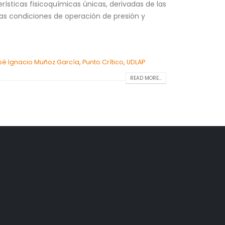
rísticas fisicoquímicas únicas, derivadas de las
yas condiciones de operación de presión y
sé Ignacio Muñoz García
,
Punto Crítico
,
UDLAP
READ MORE...