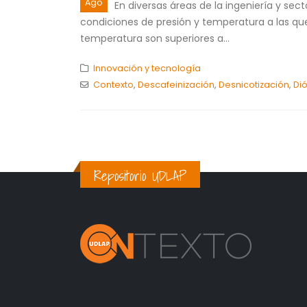
Ago
En diversas áreas de la ingeniería y sec
condiciones de presión y temperatura a las que
temperatura son superiores a...
Innovación y tecnología
Contexto
,
Descafeinización
,
Desnicotización
,
Di
Repositorio UDLAP