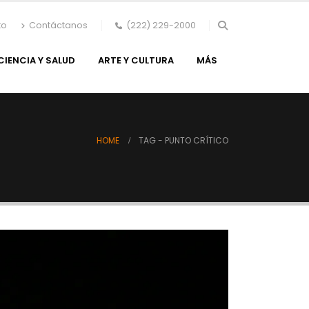
to
Contáctanos
(222) 229-2000
CIENCIA Y SALUD
ARTE Y CULTURA
MÁS
HOME
TAG -
PUNTO CRÍTICO