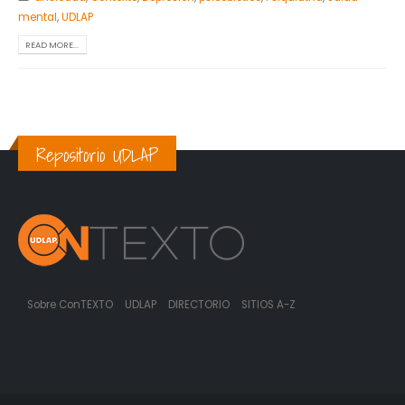
mental
,
UDLAP
READ MORE...
Repositorio UDLAP
Sobre ConTEXTO
UDLAP
DIRECTORIO
SITIOS A-Z