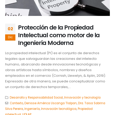
Protección de la Propiedad
02
Intelectual como motor de la
Dic
Ingeniería Moderna
La propiedad intelectual (PI) es el conjunto de derechos
legales que salvaguardan las creaciones del intelecto
humano, abarcando desde innovaciones tecnológicas y
obras artísticas hasta símbolos, nombres y diseños
empleados en el comercio (Cornish, Llewelyn, & Aplin, 2019).
Expresado de otra manera, se puede conceptualizar como
un conjunto de derechos temporales,...
Desarrollo y Responsabilidad Social
,
Innovación y tecnología
Contexto
,
Denisse América Uscanga Tlalpan
,
Dra. Taisa Sabrina
Silva Pereira
,
Ingeniería
,
Innovación tecnológica
,
Propiedad
intelectual
,
UDLAP