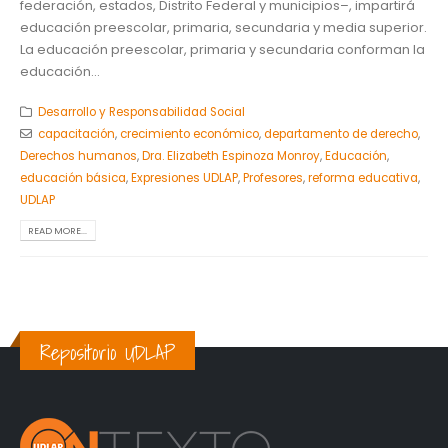
federación, estados, Distrito Federal y municipios–, impartirá
educación preescolar, primaria, secundaria y media superior.
La educación preescolar, primaria y secundaria conforman la
educación...
Desarrollo y Responsabilidad Social
capacitación
,
crecimiento económico
,
departamento de derecho
,
Derechos humanos
,
Dra. Elizabeth Espinoza Monroy
,
Educación
,
educación básica
,
Expresiones UDLAP
,
Profesores
,
reforma educativa
,
UDLAP
READ MORE...
Repositorio UDLAP