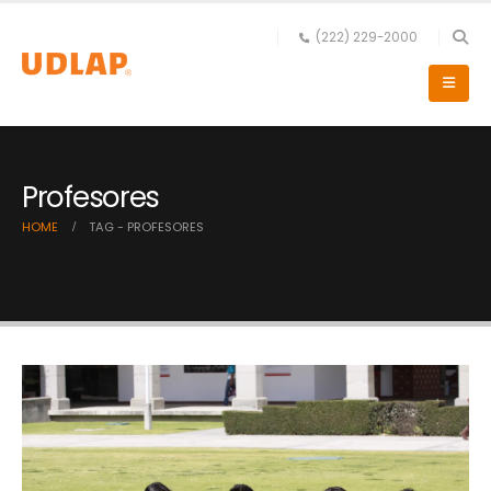
(222) 229-2000
Profesores
HOME
TAG -
PROFESORES