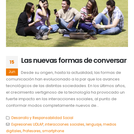
Las nuevas formas de conversar
15
Jun
Desde su origen, hasta la actualidad, las formas de
comunicación han evolucionado a la par que los avances
tecnológicos de las distintas sociedades. En los últimos años,
el crecimiento vertiginoso de la tecnología ha provocado un
fuerte impacto en las interacciones sociales, al punto de
conformar modos completamente nuevos de...
Desarrollo y Responsabilidad Social
Expresiones UDLAP
,
interacciones sociales
,
lenguaje
,
medios
digitales
,
Profesores
,
smartphone