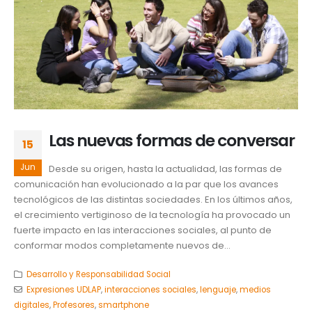
Las nuevas formas de conversar
15
Jun
Desde su origen, hasta la actualidad, las formas de
comunicación han evolucionado a la par que los avances
tecnológicos de las distintas sociedades. En los últimos años,
el crecimiento vertiginoso de la tecnología ha provocado un
fuerte impacto en las interacciones sociales, al punto de
conformar modos completamente nuevos de...
Desarrollo y Responsabilidad Social
Expresiones UDLAP
,
interacciones sociales
,
lenguaje
,
medios
digitales
,
Profesores
,
smartphone