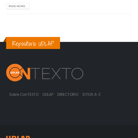
READ MORE...
Repositorio UDLAP
Sobre ConTEXTO
UDLAP
DIRECTORIO
SITIOS A-Z