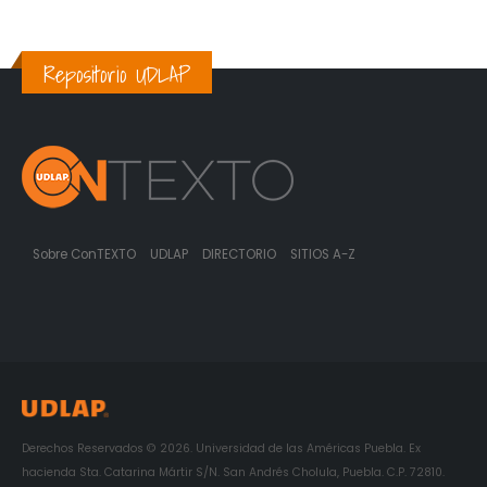
Repositorio UDLAP
Sobre ConTEXTO
UDLAP
DIRECTORIO
SITIOS A-Z
Derechos Reservados © 2026. Universidad de las Américas Puebla. Ex
hacienda Sta. Catarina Mártir S/N. San Andrés Cholula, Puebla. C.P. 72810.