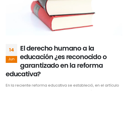
El derecho humano a la
14
educación ¿es reconocido o
Jun
garantizado en la reforma
educativa?
En la reciente reforma educativa se estableció, en el artículo
tercero constitucional, en sus dos primeros párrafos, que
“Todo individuo tiene derecho a recibir educación. El estado –
federación, estados, Distrito Federal y municipios–, impartirá
educación preescolar, primaria, secundaria y media superior.
La educación preescolar, primaria y secundaria conforman la
educación...