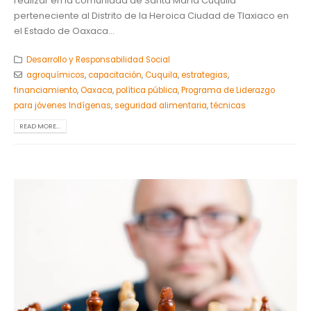
realizar en la comunidad de Santa María Cuquila
perteneciente al Distrito de la Heroica Ciudad de Tlaxiaco en
el Estado de Oaxaca...
Desarrollo y Responsabilidad Social
agroquímicos
,
capacitación
,
Cuquila
,
estrategias
,
financiamiento
,
Oaxaca
,
política pública
,
Programa de Liderazgo
para jóvenes Indígenas
,
seguridad alimentaria
,
técnicas
READ MORE...