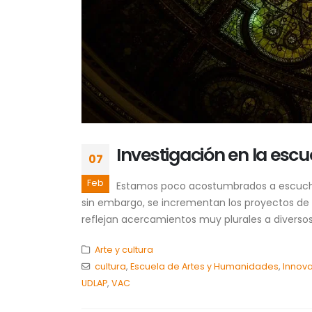
Investigación en la esc
07
Feb
Estamos poco acostumbrados a escuchar,
sin embargo, se incrementan los proyectos de 
reflejan acercamientos muy plurales a diversos
Arte y cultura
cultura
,
Escuela de Artes y Humanidades
,
Innov
UDLAP
,
VAC