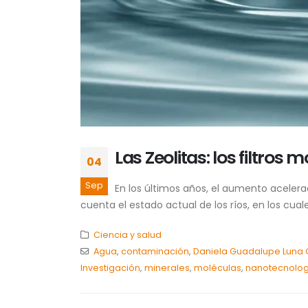
Las Zeolitas: los filtro
04
Sep
En los últimos años, el aumento aceler
cuenta el estado actual de los ríos, en los cua
Ciencia y salud
Agua
,
contaminación
,
Daniela Guadalupe Luna
Investigación
,
minerales
,
moléculas
,
nanotecnolog