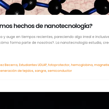
amos hechos de nanotecnología?
y auge en tiempos recientes, pareciendo algo irreal e inclusive
cómo forma parte de nosotros?. La nanotecnología estudia, crea
ez Becerra
,
Estudiantes UDLAP
,
fotoprotector
,
hemoglobina
,
magneti
eneración de tejidos
,
sangre
,
semiconductor