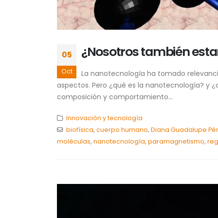
¿Nosotros también est
05
Oct
La nanotecnología ha tomado relevancia 
aspectos. Pero ¿qué es la nanotecnología? y ¿
composición y comportamiento...
Innovación y tecnología
biofísica
,
cuerpo humano
,
Diana Guadalupe Pér
moléculas
,
nanotecnología
,
paramagnetismo
,
reg