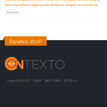
paramagnetismo
,
regeneración de tejidos
,
sangre
,
semiconductor
READ MORE...
Repositorio UDLAP
Sobre ConTEXTO
UDLAP
DIRECTORIO
SITIOS A-Z