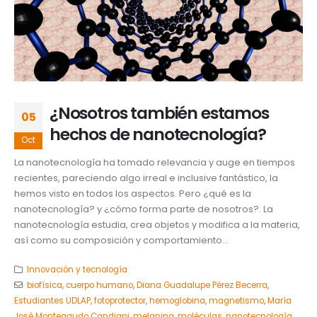
¿Nosotros también estamos
05
hechos de nanotecnología?
Oct
La nanotecnología ha tomado relevancia y auge en tiempos
recientes, pareciendo algo irreal e inclusive fantástico, la
hemos visto en todos los aspectos. Pero ¿qué es la
nanotecnología? y ¿cómo forma parte de nosotros?. La
nanotecnología estudia, crea objetos y modifica a la materia,
así como su composición y comportamiento...
Innovación y tecnología
biofísica
,
cuerpo humano
,
Diana Guadalupe Pérez Becerra
,
Estudiantes UDLAP
,
fotoprotector
,
hemoglobina
,
magnetismo
,
María
José Monteagudo Candiani
,
melanina
,
moléculas
,
nanotecnología
,