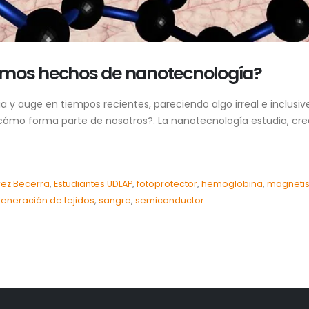
amos hechos de nanotecnología?
y auge en tiempos recientes, pareciendo algo irreal e inclusive
cómo forma parte de nosotros?. La nanotecnología estudia, crea
ez Becerra
,
Estudiantes UDLAP
,
fotoprotector
,
hemoglobina
,
magneti
eneración de tejidos
,
sangre
,
semiconductor