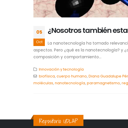
¿Nosotros también est
05
Oct
La nanotecnología ha tomado relevancia 
aspectos. Pero ¿qué es la nanotecnología? y ¿
composición y comportamiento...
Innovación y tecnología
biofísica
,
cuerpo humano
,
Diana Guadalupe Pér
moléculas
,
nanotecnología
,
paramagnetismo
,
reg
Repositorio UDLAP