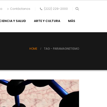
to
Contáctanos
(222) 229-2000
CIENCIA Y SALUD
ARTE Y CULTURA
MÁS
HOME
TAG -
PARAMAGNETISMO