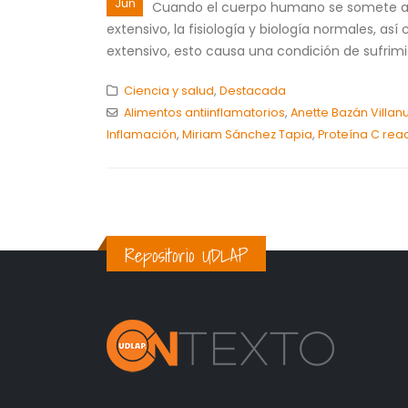
Jun
Cuando el cuerpo humano se somete a e
extensivo, la fisiología y biología normales, 
extensivo, esto causa una condición de sufrim
Ciencia y salud
,
Destacada
Alimentos antiinflamatorios
,
Anette Bazán Villan
Inflamación
,
Miriam Sánchez Tapia
,
Proteína C reac
Repositorio UDLAP