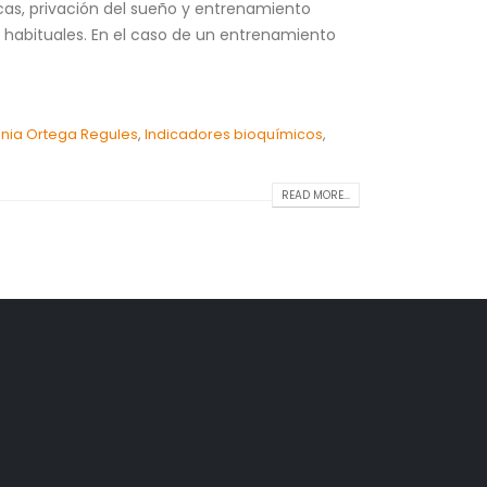
as, privación del sueño y entrenamiento
s habituales. En el caso de un entrenamiento
enia Ortega Regules
,
Indicadores bioquímicos
,
READ MORE...