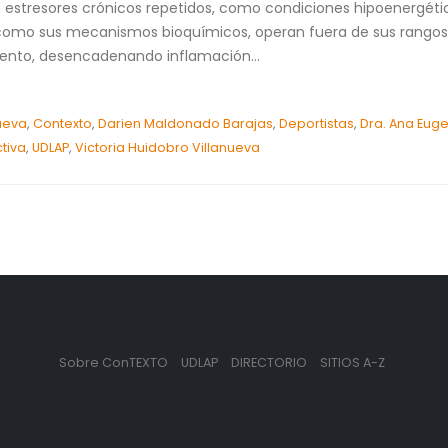
stresores crónicos repetidos, como condiciones hipoenergétic
así como sus mecanismos bioquímicos, operan fuera de sus rango
iento, desencadenando inflamación...
ueva
,
Contexto
,
Darien Maldonado Barajas
,
Deportistas
,
Dra. Ana Eug
tiva
,
UDLAP
,
Victoria Huidobro Villanueva
Sobre ConTEXTO
UDLAP
DIRECTORIO
SITIOS A-Z