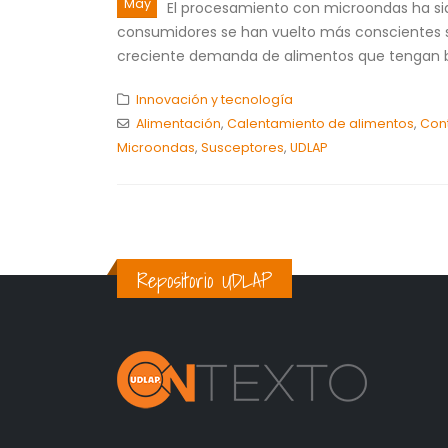
May
El procesamiento con microondas ha sido
consumidores se han vuelto más conscientes so
creciente demanda de alimentos que tengan be
Innovación y tecnología
Alimentación
,
Calentamiento de alimentos
,
Con
Microondas
,
Susceptores
,
UDLAP
Repositorio UDLAP