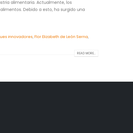
tria alimentaria. Actualmente, los
alimentos. Debido a esto, ha surgido una
ues innovadores
,
Flor Elizabeth de León Serna
,
READ MORE...