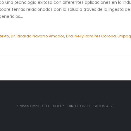
 una tecnología exitosa con diferentes aplicaciones en la indus
bre temas relacionados con la salud a través de la ingesta de 
neficios...
texto
,
Dr. Ricardo Navarro Amador
,
Dra. Nelly Ramírez Corona
,
Empaq
Sobre ConTEXTO
UDLAP
DIRECTORIO
SITIOS A-Z