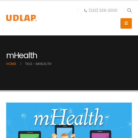
(222) 229-2000
mHealth
HOME
TAG -
MHEALTH