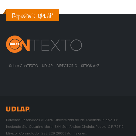
Repositorio UDLAP
Sobre ConTEXTO
UDLAP
DIRECTORIO
SITIOS A-Z
Derechos Reservados © 2026. Universidad de las Américas Puebla. Ex
hacienda Sta. Catarina Mártir S/N. San Andrés Cholula, Puebla. C.P. 72810.
México | Conmutador: 222 229 2000 | Admisiones: