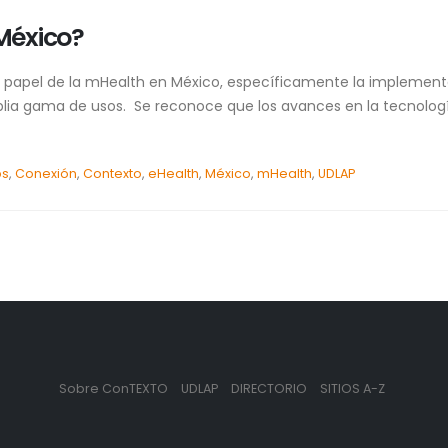
México?
el papel de la mHealth en México, específicamente la implementa
a gama de usos. Se reconoce que los avances en la tecnología
ps
,
Conexión
,
Contexto
,
eHealth
,
México
,
mHealth
,
UDLAP
Sobre ConTEXTO
UDLAP
DIRECTORIO
SITIOS A-Z