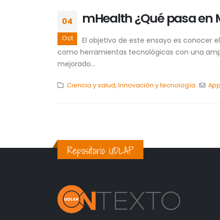
mHealth ¿Qué pasa en 
04
Oct
El objetivo de este ensayo es conocer 
como herramientas tecnológicas con una ampli
mejorado...
Ciencia y salud
,
Innovación y tecnología
Ap
Repositorio UDLAP