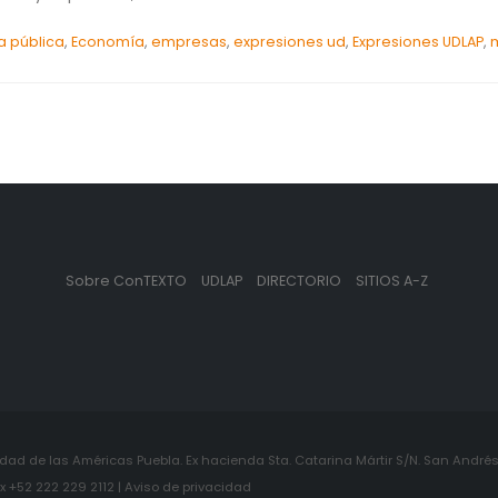
a pública
,
Economía
,
empresas
,
expresiones ud
,
Expresiones UDLAP
,
Sobre ConTEXTO
UDLAP
DIRECTORIO
SITIOS A-Z
ad de las Américas Puebla. Ex hacienda Sta. Catarina Mártir S/N. San Andrés 
+52 222 229 2112 | Aviso de privacidad