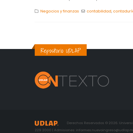
Negocios y finanzas
contabilidad
,
contadurí
Repositorio UDLAP
Derechos Reservados © 2026. Universid
229 2000 | Admisiones: informes.nuevoingreso@udlap.mx 