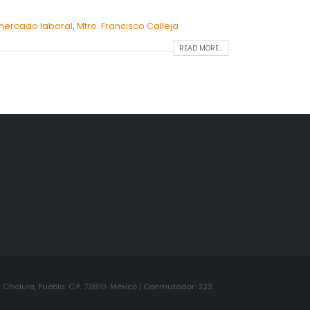
mercado laboral
,
Mtro. Francisco Calleja
READ MORE...
Cholula, Puebla. C.P. 72810. México | Conmutador: 222