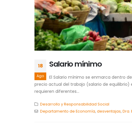
Salario mínimo
18
Ago
El Salario mínimo se enmarca dentro de 
precio actual del trabajo (salario de equilibri
requieren diferentes...
Desarrollo y Responsabilidad Social
Departamento de Economía
,
desventajas
,
Dra. 