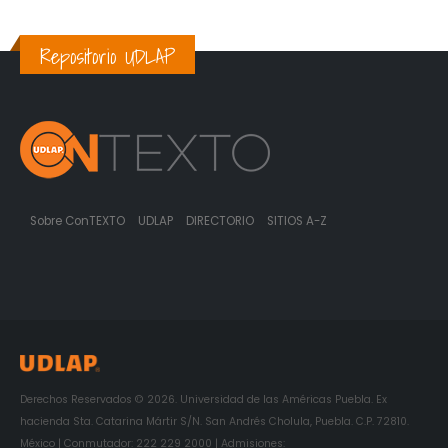
Repositorio UDLAP
Sobre ConTEXTO
UDLAP
DIRECTORIO
SITIOS A-Z
Derechos Reservados © 2026. Universidad de las Américas Puebla. Ex
hacienda Sta. Catarina Mártir S/N. San Andrés Cholula, Puebla. C.P. 72810.
México | Conmutador: 222 229 2000 | Admisiones: