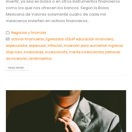
invertir, ya sea en bolsa o en otros instrumentos financieros
como los que nos ofrecen los bancos. Según la Bolsa
Mexicana de Valores solamente cuatro de cada mil
mexicanos invierten en activos financieros...
Negocios y finanzas
activos financieros
,
Egresados UDLAP educación financiera
,
especulador
,
especular
,
inflación
,
inversión para aumentar ingresos
stop-loss
,
inversiones
,
inversionista
,
mente inversionista
,
patrones
de inversión
,
rendimientos
READ MORE...