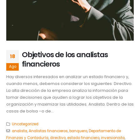
Objetivos de los analistas
18
financieros
Ago
Hay diversos interesados en analizar un estado financiero y,
cuando menos, debemos considerar los siguientes: Directivo.
La alta dirección de la empresa analiza la información para
tomar decisiones que ayuden a lograr los objetivos de la
organización y maximizar las utilidades. Analista. Dentro de las
casas de bolsa –o de...
Uncategorized
analista
,
Analistas financieros
,
banquero
,
Departamento de
Finanzas y Contaduría
,
directivo
,
estado financiero
,
inversionista
,