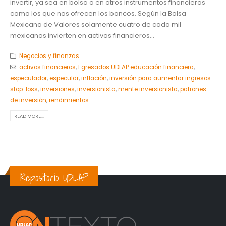
invertir, ya sea en bolsa o en otros instrumentos financieros
como los que nos ofrecen los bancos. Según la Bolsa
Mexicana de Valores solamente cuatro de cada mil
mexicanos invierten en activos financieros...
Negocios y finanzas
activos financieros
,
Egresados UDLAP educación financiera
,
especulador
,
especular
,
inflación
,
inversión para aumentar ingresos
stop-loss
,
inversiones
,
inversionista
,
mente inversionista
,
patrones
de inversión
,
rendimientos
READ MORE...
Repositorio UDLAP