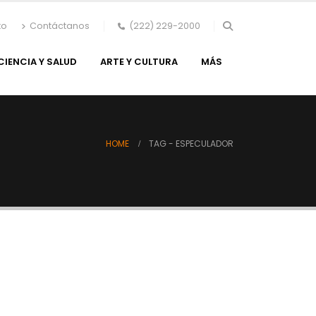
to
Contáctanos
(222) 229-2000
CIENCIA Y SALUD
ARTE Y CULTURA
MÁS
HOME
TAG -
ESPECULADOR