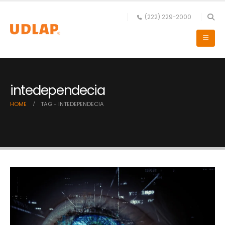
(222) 229-2000
intedependecia
HOME
TAG -
INTEDEPENDECIA