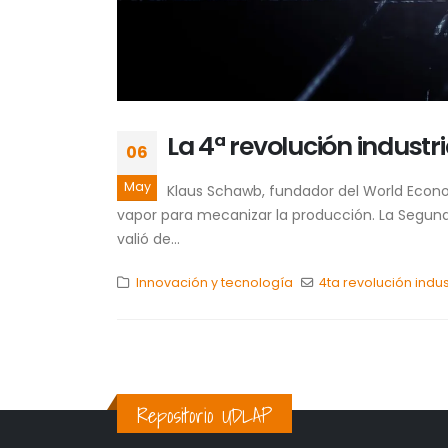
La 4ª revolución industr
06
May
Klaus Schawb, fundador del World Economi
vapor para mecanizar la producción. La Segunda
valió de...
Innovación y tecnología
4ta revolución indus
Repositorio UDLAP