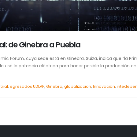
ial: de Ginebra a Puebla
c Forum, cuya sede está en Ginebra, Suiza, indica que “la Primer
 usó la potencia eléctrica para hacer posible la producción en
trial
,
egresados UDLAP
,
Ginebra
,
globalización
,
Innovación
,
intedepe